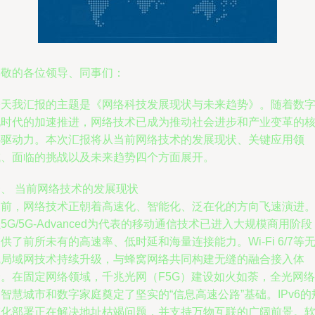
尊敬的各位领导、同事们：
今天我汇报的主题是《网络科技发展现状与未来趋势》。随着数
化时代的加速推进，网络技术已成为推动社会进步和产业变革的
心驱动力。本次汇报将从当前网络技术的发展现状、关键应用领
域、面临的挑战以及未来趋势四个方面展开。
一、 当前网络技术的发展现状
当前，网络技术正朝着高速化、智能化、泛在化的方向飞速演进
5G/5G-Advanced为代表的移动通信技术已进入大规模商用阶段
供了前所未有的高速率、低时延和海量连接能力。Wi-Fi 6/7等
线局域网技术持续升级，与蜂窝网络共同构建无缝的融合接入体
验。在固定网络领域，千兆光网（F5G）建设如火如荼，全光网络
智慧城市和数字家庭奠定了坚实的“信息高速公路”基础。IPv6的
模化部署正在解决地址枯竭问题，并支持万物互联的广阔前景。