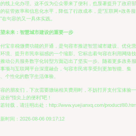
务的线上化办理。这不仅为公众带来了便利，也显著提升了政府
门的征管效率和信息化水平，降低了行政成本，是“互联网+政务服
务”在句容的又一具体实践。
展望未来：智慧城市建设的重要一步
支付宝非税缴费功能的开通，是句容市推进智慧城市建设、优化
商环境、提升市民幸福感的一个缩影。它标志着句容在利用网络
术推动公共服务数字化转型方面迈出了坚实一步。随着更多政务
务事项与互联网平台深度融合，句容市民将享受到更加智能、集
成、个性化的数字生活体验。
句容的朋友们，下次需要缴纳相关费用时，不妨打开支付宝体验
这份“指尖上的便利”吧！
若转载，请注明出处：http://www.yuejianxq.com/product/80.htm
新时间：2026-08-06 09:17:12