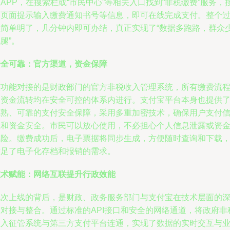
APP，在搜索栏或“市民中心”等相关入口找到“非税缴费”服务，
照页面提示输入缴费通知书号等信息，即可在线完成支付。整个
程简单明了，几分钟内即可办结，真正实现了“数据多跑路，群众
腿”。
安全可靠：官方渠道，资金保障
该功能对接的是财政部门的官方非税收入管理系统，所有缴费流
和资金流转均在安全可控的体系内进行。支付宝平台本身也提供
成熟、可靠的支付安全保障，采用多重加密技术，确保用户支付
息和资金安全。市民可以放心使用，不必担心个人信息泄露或资
风险。缴费成功后，电子票据将同步生成，方便随时查询和下载
满足了电子化存档和报销的需求。
技术赋能：网络互联提升行政效能
此次上线的背后，是财政、政务服务部门与支付宝在技术层面的
度对接与整合。通过标准的API接口和安全的网络通道，将政府非
收入征管系统与第三方支付平台连通，实现了数据的实时交互与