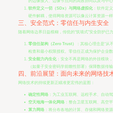
的边缘接入、边缘节点间的高效协同以及与中心
软件定义一切（SDx）与网络虚拟化
：软件定义
硬件解耦，使得网络资源可以像云计算资源一样
三、安全范式：零信任与内生安全
随着网络边界日益模糊，传统的“筑墙式”安全防护已
零信任架构（Zero Trust）
：其核心理念是“从
检查和最小权限授权。零信任正成为保护企业数
安全能力内生化
：安全不再是网络的外挂模块，
（如量子安全密码学前瞻性部署）保障数据传输
四、前沿展望：面向未来的网络技
网络技术的持续更新正瞄准更宏伟的蓝图：
确定性网络
：为工业互联网、远程手术、自动驾
空天地海一体化网络
：整合卫星互联网、高空平
算力网络
：将分布各地的计算、存储和网络资源