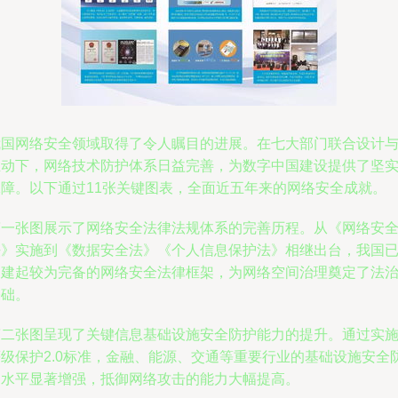
我国网络安全领域取得了令人瞩目的进展。在七大部门联合设计
推动下，网络技术防护体系日益完善，为数字中国建设提供了坚
保障。以下通过11张关键图表，全面近五年来的网络安全成就。
第一张图展示了网络安全法律法规体系的完善历程。从《网络安
法》实施到《数据安全法》《个人信息保护法》相继出台，我国
构建起较为完备的网络安全法律框架，为网络空间治理奠定了法
基础。
第二张图呈现了关键信息基础设施安全防护能力的提升。通过实
等级保护2.0标准，金融、能源、交通等重要行业的基础设施安全
护水平显著增强，抵御网络攻击的能力大幅提高。